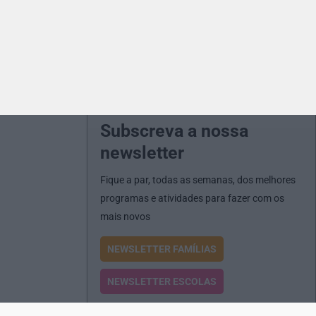
Subscreva a nossa
newsletter
Fique a par, todas as semanas, dos melhores
programas e atividades para fazer com os
mais novos
NEWSLETTER FAMÍLIAS
NEWSLETTER ESCOLAS