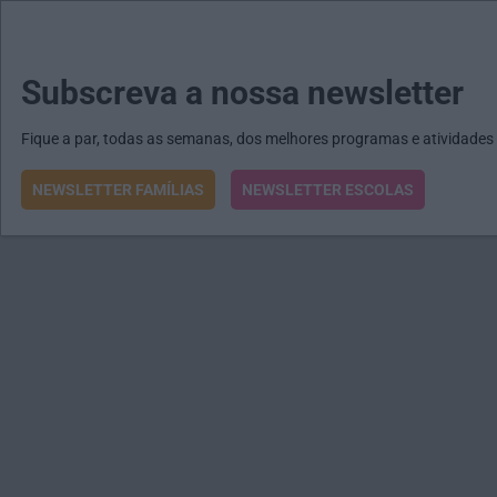
MENU
MAIL
JORNAIS
Revista E&O
Passe
arrow_drop_down
Subscreva a nossa newsletter
Fique a par, todas as semanas, dos melhores programas e atividades
NEWSLETTER FAMÍLIAS
NEWSLETTER ESCOLAS