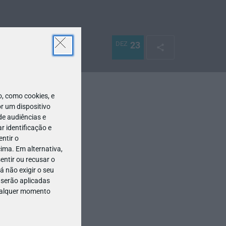
DEZ
23
 como cookies, e
r um dispositivo
de audiências e
 identificação e
ntir o
ima. Em alternativa,
entir ou recusar o
 não exigir o seu
 serão aplicadas
qualquer momento