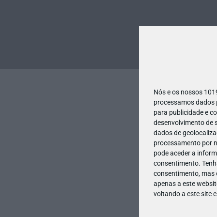
Nós e os nossos 10
processamos dados pe
para publicidade e c
desenvolvimento de s
dados de geolocalizaç
processamento por no
pode aceder a inform
consentimento.
Tenh
consentimento, mas q
apenas a este websit
voltando a este site 