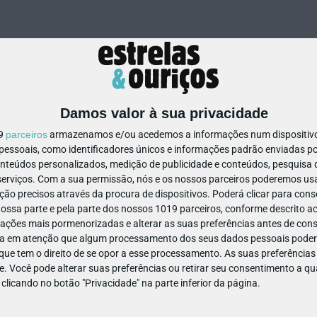
Damos valor à sua privacidade
19
parceiros
armazenamos e/ou acedemos a informações num dispositivo,
ssoais, como identificadores únicos e informações padrão enviadas po
796521287288442
onteúdos personalizados, medição de publicidade e conteúdos, pesquisa 
erviços.
Com a sua permissão, nós e os nossos parceiros poderemos usar
ão precisos através da procura de dispositivos. Poderá clicar para conse
ssa parte e pela parte dos nossos 1019 parceiros, conforme descrito ac
ações mais pormenorizadas e alterar as suas preferências antes de cons
a em atenção que algum processamento dos seus dados pessoais poderá
ue tem o direito de se opor a esse processamento. As suas preferências
e. Você pode alterar suas preferências ou retirar seu consentimento a 
e clicando no botão "Privacidade" na parte inferior da página.