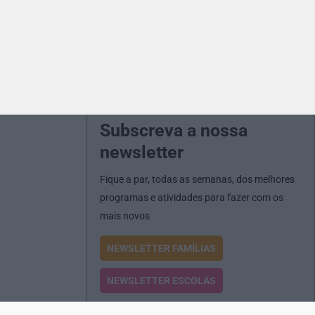
Subscreva a nossa
newsletter
Fique a par, todas as semanas, dos melhores
programas e atividades para fazer com os
mais novos
NEWSLETTER FAMÍLIAS
NEWSLETTER ESCOLAS