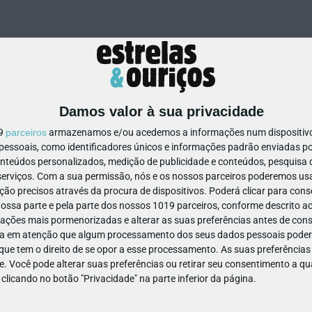
Damos valor à sua privacidade
19
parceiros
armazenamos e/ou acedemos a informações num dispositivo,
ssoais, como identificadores únicos e informações padrão enviadas po
794751856226597
onteúdos personalizados, medição de publicidade e conteúdos, pesquisa 
erviços.
Com a sua permissão, nós e os nossos parceiros poderemos usar
ão precisos através da procura de dispositivos. Poderá clicar para conse
ssa parte e pela parte dos nossos 1019 parceiros, conforme descrito ac
ações mais pormenorizadas e alterar as suas preferências antes de cons
a em atenção que algum processamento dos seus dados pessoais poderá
ue tem o direito de se opor a esse processamento. As suas preferências
e. Você pode alterar suas preferências ou retirar seu consentimento a 
e clicando no botão "Privacidade" na parte inferior da página.