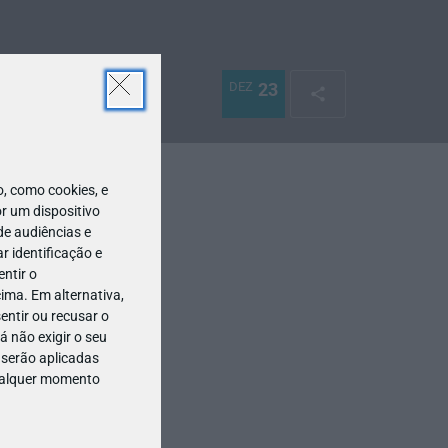
DEZ
23
 como cookies, e
r um dispositivo
de audiências e
 identificação e
ntir o
ima. Em alternativa,
entir ou recusar o
 não exigir o seu
 serão aplicadas
qualquer momento