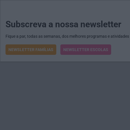
MENU
MAIL
JORNAIS
Revista E&O
Passe
arrow_drop_down
Subscreva a nossa newsletter
Fique a par, todas as semanas, dos melhores programas e atividades
NEWSLETTER FAMÍLIAS
NEWSLETTER ESCOLAS