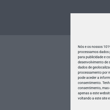
Nós e os nossos 10
processamos dados pe
para publicidade e c
desenvolvimento de s
dados de geolocalizaç
processamento por no
pode aceder a inform
consentimento.
Tenh
consentimento, mas q
apenas a este websit
voltando a este site 