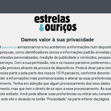
Damos valor à sua privacidade
19
parceiros
armazenamos e/ou acedemos a informações num dispositiv
essoais, como identificadores únicos e informações padrão enviadas p
79403764809997
onteúdos personalizados, medição de publicidade e conteúdos, pesquis
serviços.
Com a sua permissão, nós e os nossos parceiros poderemos us
ção precisos através da procura de dispositivos. Poderá clicar para cons
ossa parte e pela parte dos nossos 1019 parceiros, conforme descrito
eder a informações mais pormenorizadas e alterar as suas preferências
timento.
Tenha em atenção que algum processamento dos seus dados 
imento, mas que tem o direito de se opor a esse processamento. As sua
ste website. Você pode alterar suas preferências ou retirar seu conse
ste site e clicando no botão "Privacidade" na parte inferior da página.