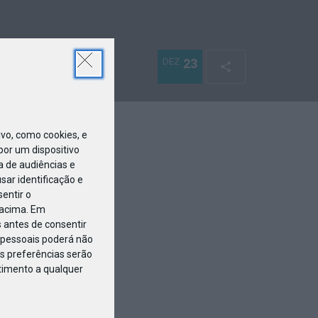
DEZ
23
o, como cookies, e
or um dispositivo
a de audiências e
ar identificação e
entir o
 acima. Em
 antes de consentir
pessoais poderá não
s preferências serão
ntimento a qualquer