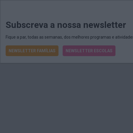
MENU
MAIL
JORNAIS
Revista E&O
Passe
arrow_drop_down
Subscreva a nossa newsletter
Fique a par, todas as semanas, dos melhores programas e atividad
NEWSLETTER FAMÍLIAS
NEWSLETTER ESCOLAS