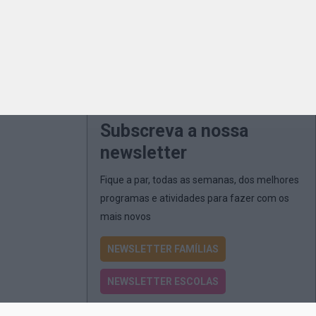
Subscreva a nossa
newsletter
Fique a par, todas as semanas, dos melhores
programas e atividades para fazer com os
mais novos
NEWSLETTER FAMÍLIAS
NEWSLETTER ESCOLAS