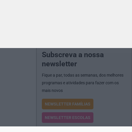
Subscreva a nossa
newsletter
Fique a par, todas as semanas, dos melhores
programas e atividades para fazer com os
mais novos
NEWSLETTER FAMÍLIAS
NEWSLETTER ESCOLAS