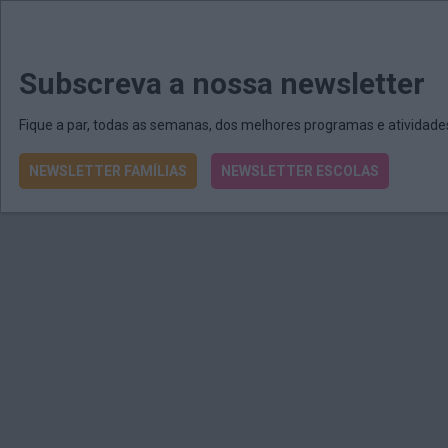
MENU
MAIL
JORNAIS
Revista E&O
Passe
arrow_drop_down
Subscreva a nossa newsletter
Fique a par, todas as semanas, dos melhores programas e atividad
NEWSLETTER FAMÍLIAS
NEWSLETTER ESCOLAS