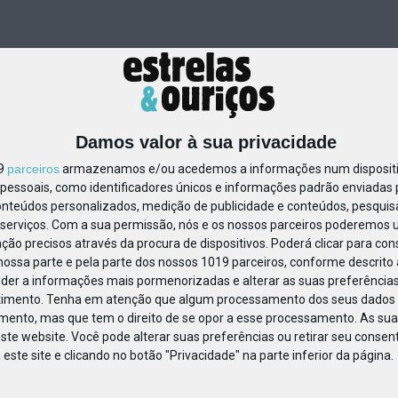
Damos valor à sua privacidade
19
parceiros
armazenamos e/ou acedemos a informações num dispositiv
essoais, como identificadores únicos e informações padrão enviadas p
79287236707973
onteúdos personalizados, medição de publicidade e conteúdos, pesquis
serviços.
Com a sua permissão, nós e os nossos parceiros poderemos us
ção precisos através da procura de dispositivos. Poderá clicar para cons
ossa parte e pela parte dos nossos 1019 parceiros, conforme descrito
eder a informações mais pormenorizadas e alterar as suas preferências
timento.
Tenha em atenção que algum processamento dos seus dados 
imento, mas que tem o direito de se opor a esse processamento. As sua
ste website. Você pode alterar suas preferências ou retirar seu conse
ste site e clicando no botão "Privacidade" na parte inferior da página.