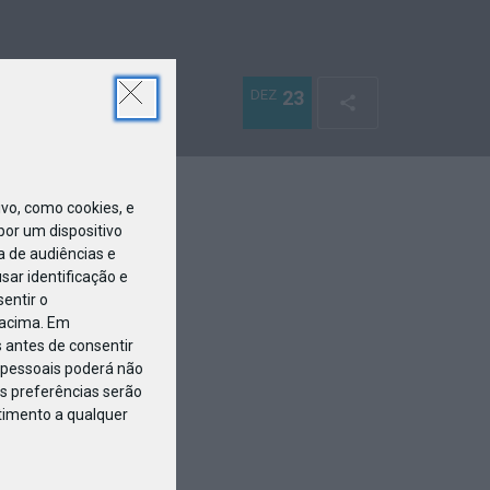
DEZ
23
o, como cookies, e
or um dispositivo
a de audiências e
ar identificação e
entir o
 acima. Em
 antes de consentir
pessoais poderá não
s preferências serão
ntimento a qualquer