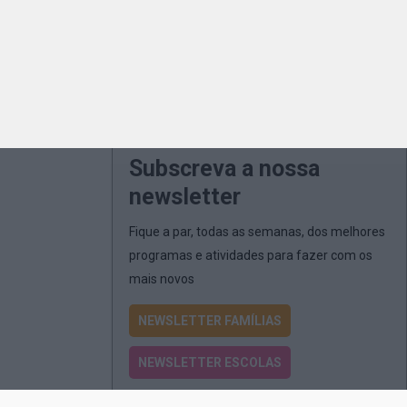
Subscreva a nossa
newsletter
Fique a par, todas as semanas, dos melhores
programas e atividades para fazer com os
mais novos
NEWSLETTER FAMÍLIAS
NEWSLETTER ESCOLAS