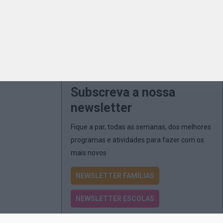
Subscreva a nossa
newsletter
Fique a par, todas as semanas, dos melhores
programas e atividades para fazer com os
mais novos
NEWSLETTER FAMÍLIAS
NEWSLETTER ESCOLAS