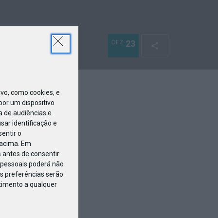
DEZ
23
o, como cookies, e
or um dispositivo
a de audiências e
ar identificação e
entir o
 acima. Em
 antes de consentir
pessoais poderá não
s preferências serão
ntimento a qualquer