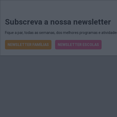
MENU
MAIL
JORNAIS
Revista E&O
Passe
arrow_drop_down
Subscreva a nossa newsletter
Fique a par, todas as semanas, dos melhores programas e atividad
NEWSLETTER FAMÍLIAS
NEWSLETTER ESCOLAS