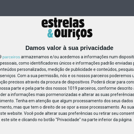
Damos valor à sua privacidade
19
parceiros
armazenamos e/ou acedemos a informações num dispositiv
essoais, como identificadores únicos e informações padrão enviadas p
79083488856582
onteúdos personalizados, medição de publicidade e conteúdos, pesquis
serviços.
Com a sua permissão, nós e os nossos parceiros poderemos us
ção precisos através da procura de dispositivos. Poderá clicar para cons
ossa parte e pela parte dos nossos 1019 parceiros, conforme descrito
eder a informações mais pormenorizadas e alterar as suas preferências
timento.
Tenha em atenção que algum processamento dos seus dados 
imento, mas que tem o direito de se opor a esse processamento. As sua
ste website. Você pode alterar suas preferências ou retirar seu conse
ste site e clicando no botão "Privacidade" na parte inferior da página.