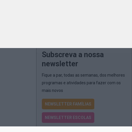
Subscreva a nossa
newsletter
Fique a par, todas as semanas, dos melhores
programas e atividades para fazer com os
mais novos
NEWSLETTER FAMÍLIAS
NEWSLETTER ESCOLAS