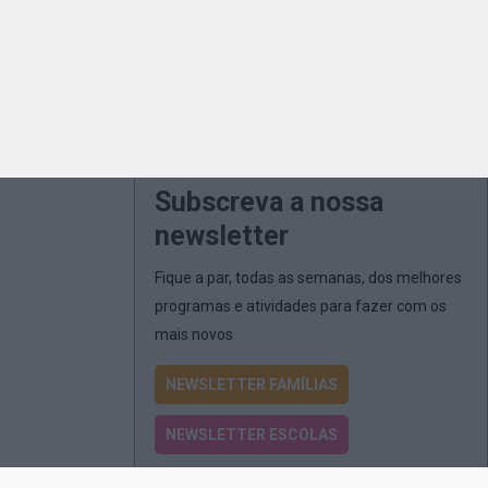
Subscreva a nossa
newsletter
Fique a par, todas as semanas, dos melhores
programas e atividades para fazer com os
mais novos
NEWSLETTER FAMÍLIAS
NEWSLETTER ESCOLAS