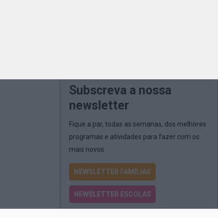
Subscreva a nossa
newsletter
Fique a par, todas as semanas, dos melhores
programas e atividades para fazer com os
mais novos
NEWSLETTER FAMÍLIAS
NEWSLETTER ESCOLAS