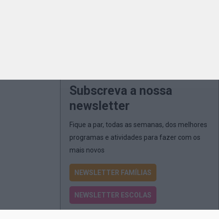
Subscreva a nossa
newsletter
Fique a par, todas as semanas, dos melhores
programas e atividades para fazer com os
mais novos
NEWSLETTER FAMÍLIAS
NEWSLETTER ESCOLAS