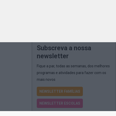
Subscreva a nossa
newsletter
Fique a par, todas as semanas, dos melhores
programas e atividades para fazer com os
mais novos
NEWSLETTER FAMÍLIAS
NEWSLETTER ESCOLAS