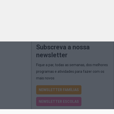
Subscreva a nossa
newsletter
Fique a par, todas as semanas, dos melhores
programas e atividades para fazer com os
mais novos
NEWSLETTER FAMÍLIAS
NEWSLETTER ESCOLAS