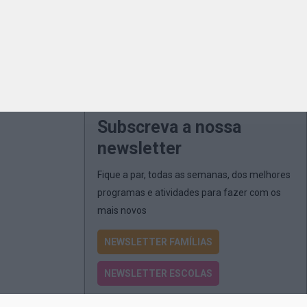
Subscreva a nossa
newsletter
Fique a par, todas as semanas, dos melhores
programas e atividades para fazer com os
mais novos
NEWSLETTER FAMÍLIAS
NEWSLETTER ESCOLAS