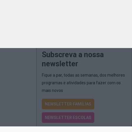
Subscreva a nossa
newsletter
Fique a par, todas as semanas, dos melhores
programas e atividades para fazer com os
mais novos
NEWSLETTER FAMÍLIAS
NEWSLETTER ESCOLAS