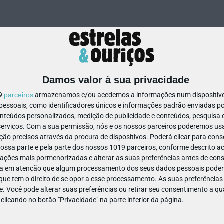
Damos valor à sua privacidade
19
parceiros
armazenamos e/ou acedemos a informações num dispositivo,
ssoais, como identificadores únicos e informações padrão enviadas po
788962058914767
onteúdos personalizados, medição de publicidade e conteúdos, pesquisa 
erviços.
Com a sua permissão, nós e os nossos parceiros poderemos usar
ão precisos através da procura de dispositivos. Poderá clicar para conse
ssa parte e pela parte dos nossos 1019 parceiros, conforme descrito ac
ações mais pormenorizadas e alterar as suas preferências antes de cons
a em atenção que algum processamento dos seus dados pessoais poderá
ue tem o direito de se opor a esse processamento. As suas preferências
e. Você pode alterar suas preferências ou retirar seu consentimento a 
e clicando no botão "Privacidade" na parte inferior da página.