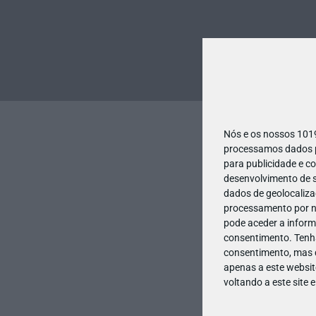
Nós e os nossos 10
processamos dados pe
para publicidade e c
desenvolvimento de s
dados de geolocalizaç
processamento por no
pode aceder a inform
consentimento.
Tenh
consentimento, mas q
apenas a este websit
voltando a este site 