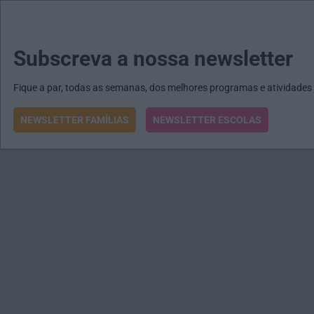
MENU
MAIL
JORNAIS
Revista E&O
Passe
arrow_drop_down
Subscreva a nossa newsletter
Fique a par, todas as semanas, dos melhores programas e atividades
NEWSLETTER FAMÍLIAS
NEWSLETTER ESCOLAS