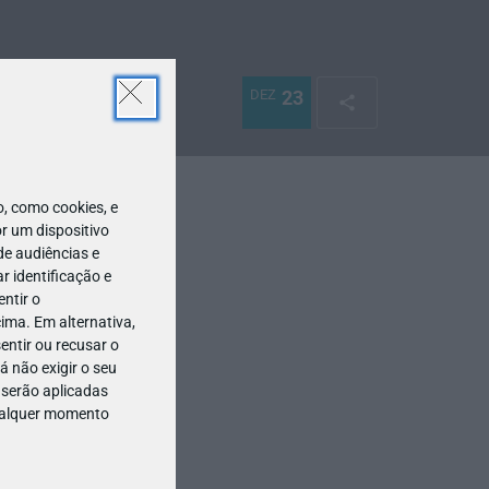
DEZ
23
 como cookies, e
r um dispositivo
de audiências e
 identificação e
ntir o
ima. Em alternativa,
entir ou recusar o
 não exigir o seu
 serão aplicadas
qualquer momento