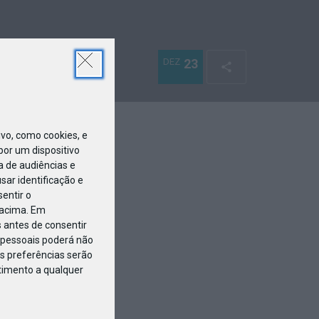
DEZ
23
o, como cookies, e
or um dispositivo
a de audiências e
ar identificação e
entir o
 acima. Em
 antes de consentir
pessoais poderá não
s preferências serão
ntimento a qualquer