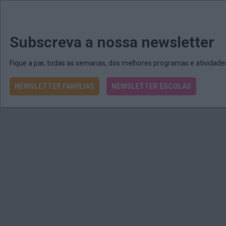
MENU
MAIL
JORNAIS
Revista E&O
Passe
arrow_drop_down
Subscreva a nossa newsletter
Fique a par, todas as semanas, dos melhores programas e atividad
NEWSLETTER FAMÍLIAS
NEWSLETTER ESCOLAS