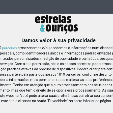
Damos valor à sua privacidade
19
parceiros
armazenamos e/ou acedemos a informações num dispositiv
essoais, como identificadores únicos e informações padrão enviadas p
788161429205278
onteúdos personalizados, medição de publicidade e conteúdos, pesquis
serviços.
Com a sua permissão, nós e os nossos parceiros poderemos us
ção precisos através da procura de dispositivos. Poderá clicar para cons
ossa parte e pela parte dos nossos 1019 parceiros, conforme descrito
eder a informações mais pormenorizadas e alterar as suas preferências
timento.
Tenha em atenção que algum processamento dos seus dados 
imento, mas que tem o direito de se opor a esse processamento. As sua
ste website. Você pode alterar suas preferências ou retirar seu conse
ste site e clicando no botão "Privacidade" na parte inferior da página.