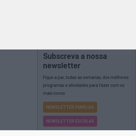
Subscreva a nossa
newsletter
Fique a par, todas as semanas, dos melhores
programas e atividades para fazer com os
mais novos
NEWSLETTER FAMÍLIAS
NEWSLETTER ESCOLAS