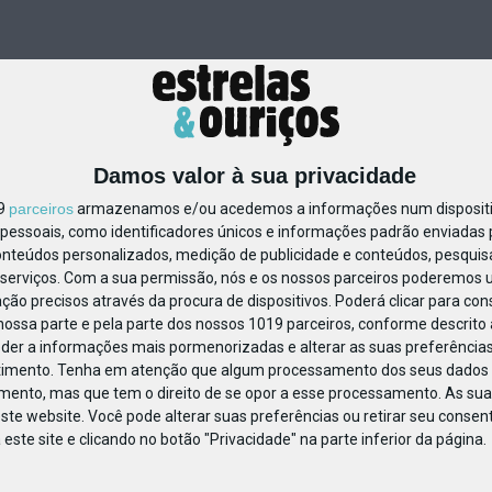
Damos valor à sua privacidade
19
parceiros
armazenamos e/ou acedemos a informações num dispositiv
essoais, como identificadores únicos e informações padrão enviadas p
78737441533030
onteúdos personalizados, medição de publicidade e conteúdos, pesquis
serviços.
Com a sua permissão, nós e os nossos parceiros poderemos us
ção precisos através da procura de dispositivos. Poderá clicar para cons
ossa parte e pela parte dos nossos 1019 parceiros, conforme descrito
eder a informações mais pormenorizadas e alterar as suas preferências
timento.
Tenha em atenção que algum processamento dos seus dados 
imento, mas que tem o direito de se opor a esse processamento. As sua
ste website. Você pode alterar suas preferências ou retirar seu conse
ste site e clicando no botão "Privacidade" na parte inferior da página.