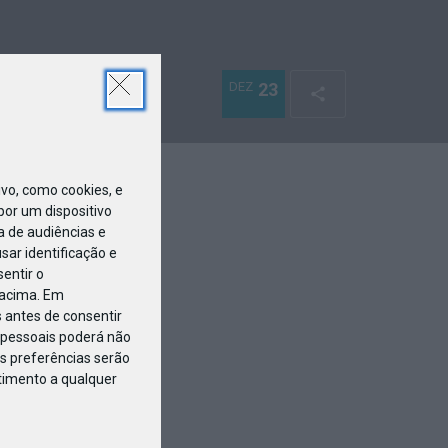
DEZ
23
o, como cookies, e
or um dispositivo
a de audiências e
ar identificação e
entir o
 acima. Em
 antes de consentir
pessoais poderá não
s preferências serão
ntimento a qualquer