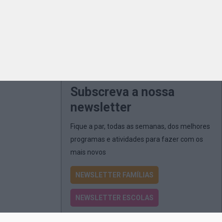
Subscreva a nossa
newsletter
Fique a par, todas as semanas, dos melhores
programas e atividades para fazer com os
mais novos
NEWSLETTER FAMÍLIAS
NEWSLETTER ESCOLAS