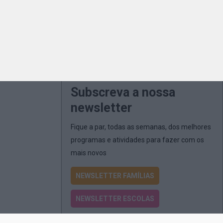
Subscreva a nossa
newsletter
Fique a par, todas as semanas, dos melhores
programas e atividades para fazer com os
mais novos
NEWSLETTER FAMÍLIAS
NEWSLETTER ESCOLAS