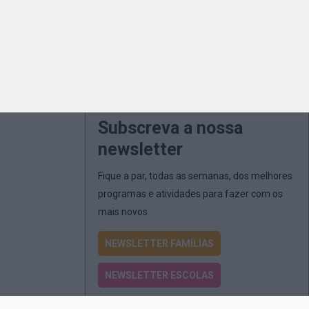
Subscreva a nossa
newsletter
Fique a par, todas as semanas, dos melhores
programas e atividades para fazer com os
mais novos
NEWSLETTER FAMÍLIAS
NEWSLETTER ESCOLAS