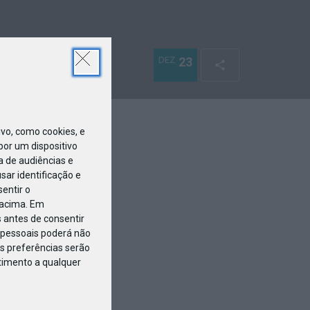
DEZ
23
o, como cookies, e
or um dispositivo
a de audiências e
ar identificação e
entir o
 acima. Em
 antes de consentir
pessoais poderá não
s preferências serão
ntimento a qualquer