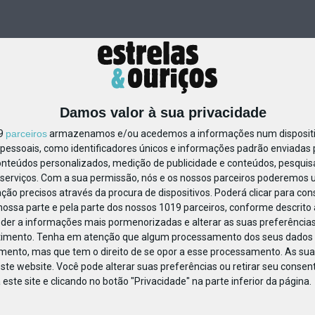
Damos valor à sua privacidade
19
parceiros
armazenamos e/ou acedemos a informações num dispositiv
essoais, como identificadores únicos e informações padrão enviadas p
78621407099580
onteúdos personalizados, medição de publicidade e conteúdos, pesquis
serviços.
Com a sua permissão, nós e os nossos parceiros poderemos us
ção precisos através da procura de dispositivos. Poderá clicar para cons
ossa parte e pela parte dos nossos 1019 parceiros, conforme descrito
eder a informações mais pormenorizadas e alterar as suas preferências
timento.
Tenha em atenção que algum processamento dos seus dados 
imento, mas que tem o direito de se opor a esse processamento. As sua
ste website. Você pode alterar suas preferências ou retirar seu conse
ste site e clicando no botão "Privacidade" na parte inferior da página.