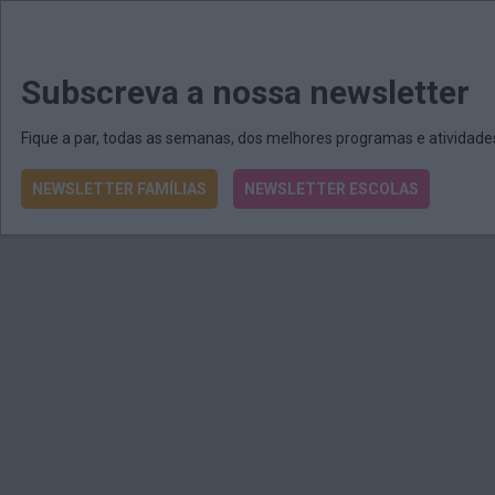
MENU
MAIL
JORNAIS
Revista E&O
Passe
arrow_drop_down
Subscreva a nossa newsletter
Fique a par, todas as semanas, dos melhores programas e atividad
NEWSLETTER FAMÍLIAS
NEWSLETTER ESCOLAS