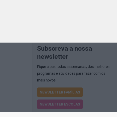
Subscreva a nossa
newsletter
Fique a par, todas as semanas, dos melhores
programas e atividades para fazer com os
mais novos
NEWSLETTER FAMÍLIAS
NEWSLETTER ESCOLAS