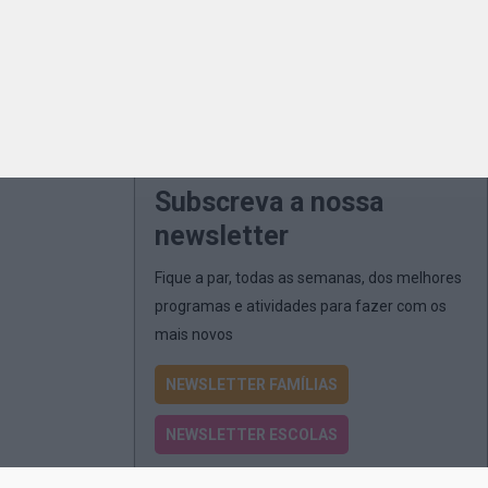
Subscreva a nossa
newsletter
Fique a par, todas as semanas, dos melhores
programas e atividades para fazer com os
mais novos
NEWSLETTER FAMÍLIAS
NEWSLETTER ESCOLAS