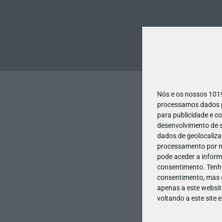
Nós e os nossos 10
processamos dados pe
para publicidade e c
desenvolvimento de s
dados de geolocalizaç
processamento por no
pode aceder a inform
consentimento.
Tenh
consentimento, mas q
apenas a este websit
voltando a este site 