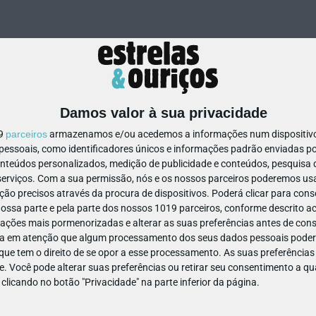
Damos valor à sua privacidade
19
parceiros
armazenamos e/ou acedemos a informações num dispositivo,
ssoais, como identificadores únicos e informações padrão enviadas po
78392454441301
onteúdos personalizados, medição de publicidade e conteúdos, pesquisa 
erviços.
Com a sua permissão, nós e os nossos parceiros poderemos usar
ão precisos através da procura de dispositivos. Poderá clicar para conse
ssa parte e pela parte dos nossos 1019 parceiros, conforme descrito ac
ações mais pormenorizadas e alterar as suas preferências antes de cons
a em atenção que algum processamento dos seus dados pessoais poderá
ue tem o direito de se opor a esse processamento. As suas preferências
e. Você pode alterar suas preferências ou retirar seu consentimento a 
e clicando no botão "Privacidade" na parte inferior da página.