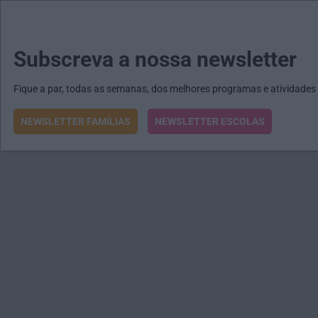
MENU
MAIL
JORNAIS
Revista E&O
Passe
arrow_drop_down
Subscreva a nossa newsletter
Fique a par, todas as semanas, dos melhores programas e atividades
NEWSLETTER FAMÍLIAS
NEWSLETTER ESCOLAS