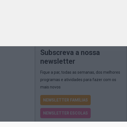
Subscreva a nossa
newsletter
Fique a par, todas as semanas, dos melhores
programas e atividades para fazer com os
mais novos
NEWSLETTER FAMÍLIAS
NEWSLETTER ESCOLAS