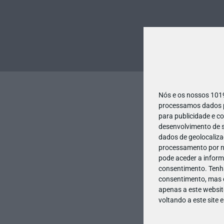
Nós e os nossos 10
processamos dados pe
para publicidade e c
desenvolvimento de s
dados de geolocalizaç
processamento por no
pode aceder a inform
consentimento.
Tenh
consentimento, mas q
apenas a este websit
voltando a este site 