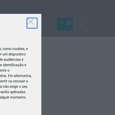
DEZ
23
 como cookies, e
r um dispositivo
de audiências e
 identificação e
ntir o
ima. Em alternativa,
entir ou recusar o
 não exigir o seu
 serão aplicadas
qualquer momento