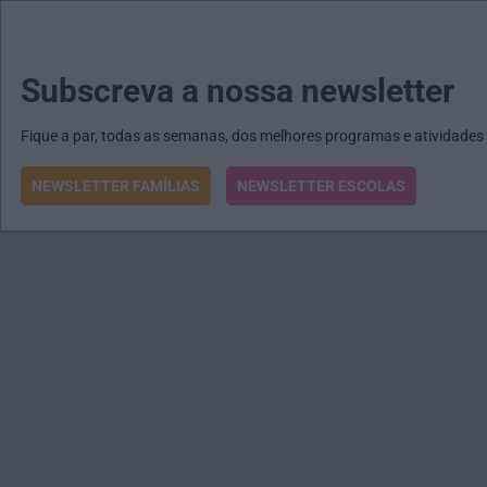
MENU
MAIL
JORNAIS
Revista E&O
Passe
arrow_drop_down
Subscreva a nossa newsletter
Fique a par, todas as semanas, dos melhores programas e atividades
NEWSLETTER FAMÍLIAS
NEWSLETTER ESCOLAS