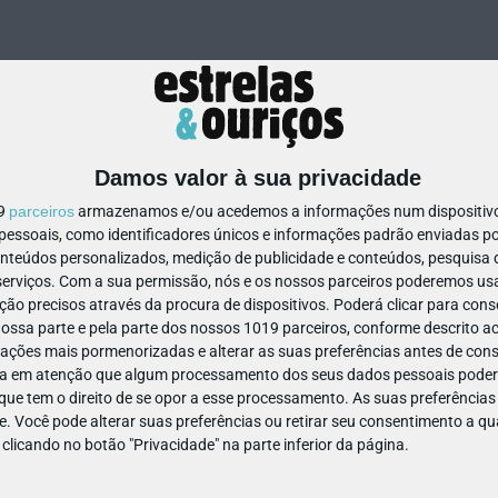
Damos valor à sua privacidade
19
parceiros
armazenamos e/ou acedemos a informações num dispositivo,
ssoais, como identificadores únicos e informações padrão enviadas po
78235
onteúdos personalizados, medição de publicidade e conteúdos, pesquisa 
erviços.
Com a sua permissão, nós e os nossos parceiros poderemos usar
ão precisos através da procura de dispositivos. Poderá clicar para conse
ssa parte e pela parte dos nossos 1019 parceiros, conforme descrito ac
ações mais pormenorizadas e alterar as suas preferências antes de cons
a em atenção que algum processamento dos seus dados pessoais poderá
ue tem o direito de se opor a esse processamento. As suas preferências
e. Você pode alterar suas preferências ou retirar seu consentimento a 
e clicando no botão "Privacidade" na parte inferior da página.