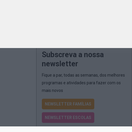
Subscreva a nossa
newsletter
Fique a par, todas as semanas, dos melhores
programas e atividades para fazer com os
mais novos
NEWSLETTER FAMÍLIAS
NEWSLETTER ESCOLAS