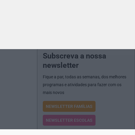
Subscreva a nossa
newsletter
Fique a par, todas as semanas, dos melhores
programas e atividades para fazer com os
mais novos
NEWSLETTER FAMÍLIAS
NEWSLETTER ESCOLAS