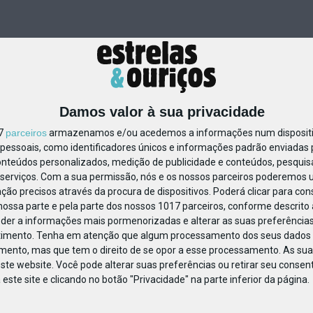
Damos valor à sua privacidade
17
parceiros
armazenamos e/ou acedemos a informações num dispositiv
essoais, como identificadores únicos e informações padrão enviadas p
71461715280312
onteúdos personalizados, medição de publicidade e conteúdos, pesquis
serviços.
Com a sua permissão, nós e os nossos parceiros poderemos us
ção precisos através da procura de dispositivos. Poderá clicar para cons
ossa parte e pela parte dos nossos 1017 parceiros, conforme descrito
eder a informações mais pormenorizadas e alterar as suas preferências
timento.
Tenha em atenção que algum processamento dos seus dados 
imento, mas que tem o direito de se opor a esse processamento. As sua
ste website. Você pode alterar suas preferências ou retirar seu conse
ste site e clicando no botão "Privacidade" na parte inferior da página.