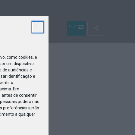
DEZ
23
o, como cookies, e
or um dispositivo
a de audiências e
ar identificação e
entir o
 acima. Em
 antes de consentir
pessoais poderá não
s preferências serão
ntimento a qualquer