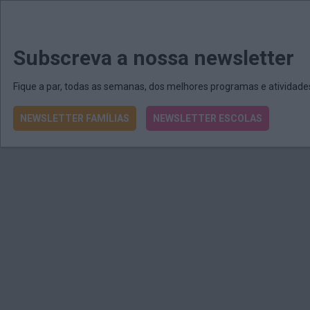
MENU
MAIL
JORNAIS
Revista E&O
Passe
arrow_drop_down
Subscreva a nossa newsletter
Fique a par, todas as semanas, dos melhores programas e atividad
NEWSLETTER FAMÍLIAS
NEWSLETTER ESCOLAS