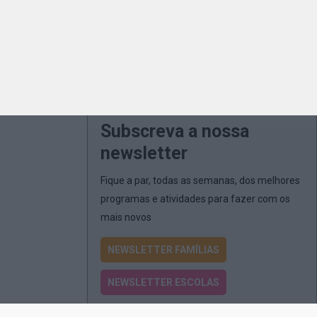
Subscreva a nossa
newsletter
Fique a par, todas as semanas, dos melhores
programas e atividades para fazer com os
mais novos
NEWSLETTER FAMÍLIAS
NEWSLETTER ESCOLAS