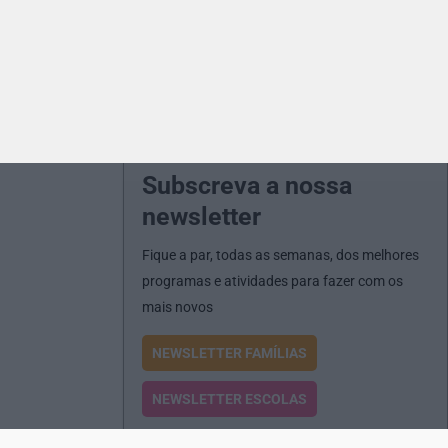
Subscreva a nossa
newsletter
Fique a par, todas as semanas, dos melhores
programas e atividades para fazer com os
mais novos
NEWSLETTER FAMÍLIAS
NEWSLETTER ESCOLAS