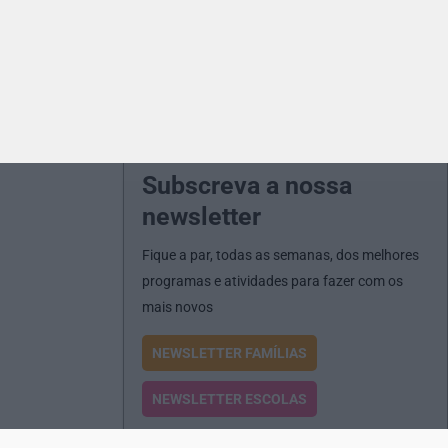
Subscreva a nossa
newsletter
Fique a par, todas as semanas, dos melhores
programas e atividades para fazer com os
mais novos
NEWSLETTER FAMÍLIAS
NEWSLETTER ESCOLAS