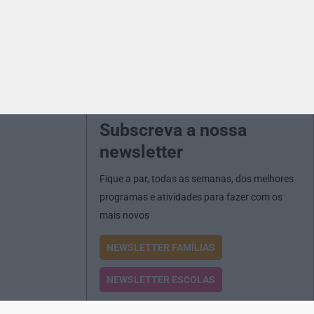
Subscreva a nossa
newsletter
Fique a par, todas as semanas, dos melhores
programas e atividades para fazer com os
mais novos
NEWSLETTER FAMÍLIAS
NEWSLETTER ESCOLAS