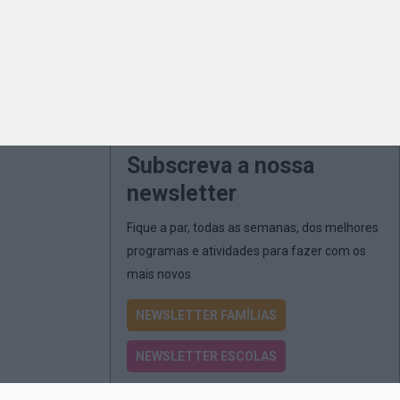
Subscreva a nossa
newsletter
Fique a par, todas as semanas, dos melhores
programas e atividades para fazer com os
mais novos
NEWSLETTER FAMÍLIAS
NEWSLETTER ESCOLAS