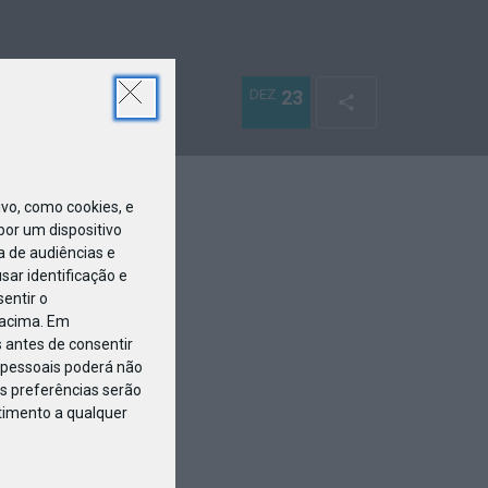
DEZ
23
o, como cookies, e
or um dispositivo
a de audiências e
ar identificação e
entir o
 acima. Em
 antes de consentir
pessoais poderá não
s preferências serão
ntimento a qualquer