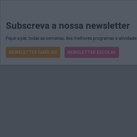
MENU
MAIL
JORNAIS
Revista E&O
Passe
arrow_drop_down
Subscreva a nossa newsletter
Fique a par, todas as semanas, dos melhores programas e atividad
NEWSLETTER FAMÍLIAS
NEWSLETTER ESCOLAS