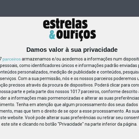
Damos valor à sua privacidade
17
parceiros
armazenamos e/ou acedemos a informações num dispositiv
essoais, como identificadores únicos e informações padrão enviadas p
71264496091148
onteúdos personalizados, medição de publicidade e conteúdos, pesquis
serviços.
Com a sua permissão, nós e os nossos parceiros poderemos us
ção precisos através da procura de dispositivos. Poderá clicar para cons
ossa parte e pela parte dos nossos 1017 parceiros, conforme descrito
eder a informações mais pormenorizadas e alterar as suas preferências
timento.
Tenha em atenção que algum processamento dos seus dados 
imento, mas que tem o direito de se opor a esse processamento. As sua
ste website. Você pode alterar suas preferências ou retirar seu conse
ste site e clicando no botão "Privacidade" na parte inferior da página.