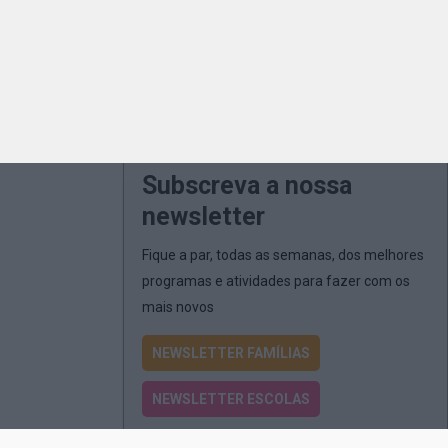
Subscreva a nossa
newsletter
Fique a par, todas as semanas, dos melhores
programas e atividades para fazer com os
mais novos
NEWSLETTER FAMÍLIAS
NEWSLETTER ESCOLAS