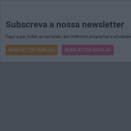
MENU
MAIL
JORNAIS
Revista E&O
Passe
arrow_drop_down
Subscreva a nossa newsletter
Fique a par, todas as semanas, dos melhores programas e atividad
NEWSLETTER FAMÍLIAS
NEWSLETTER ESCOLAS