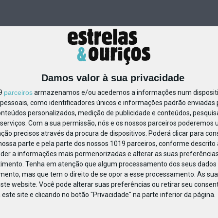
Damos valor à sua privacidade
19
parceiros
armazenamos e/ou acedemos a informações num dispositiv
essoais, como identificadores únicos e informações padrão enviadas p
711801697555223
onteúdos personalizados, medição de publicidade e conteúdos, pesquis
serviços.
Com a sua permissão, nós e os nossos parceiros poderemos us
ção precisos através da procura de dispositivos. Poderá clicar para cons
ossa parte e pela parte dos nossos 1019 parceiros, conforme descrito
eder a informações mais pormenorizadas e alterar as suas preferências
timento.
Tenha em atenção que algum processamento dos seus dados 
imento, mas que tem o direito de se opor a esse processamento. As sua
ste website. Você pode alterar suas preferências ou retirar seu conse
ste site e clicando no botão "Privacidade" na parte inferior da página.