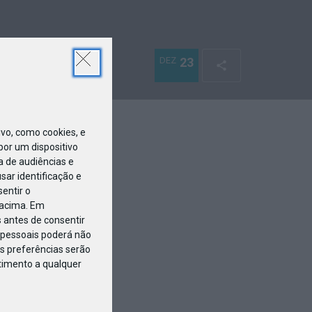
DEZ
23
o, como cookies, e
or um dispositivo
a de audiências e
ar identificação e
entir o
 acima. Em
 antes de consentir
pessoais poderá não
s preferências serão
ntimento a qualquer