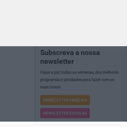
Subscreva a nossa
newsletter
Fique a par, todas as semanas, dos melhores
programas e atividades para fazer com os
mais novos
NEWSLETTER FAMÍLIAS
NEWSLETTER ESCOLAS