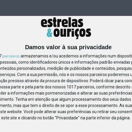
Damos valor à sua privacidade
17
parceiros
armazenamos e/ou acedemos a informações num dispositiv
essoais, como identificadores únicos e informações padrão enviadas p
711031510874511
onteúdos personalizados, medição de publicidade e conteúdos, pesquis
serviços.
Com a sua permissão, nós e os nossos parceiros poderemos us
ção precisos através da procura de dispositivos. Poderá clicar para cons
ossa parte e pela parte dos nossos 1017 parceiros, conforme descrito
eder a informações mais pormenorizadas e alterar as suas preferências
timento.
Tenha em atenção que algum processamento dos seus dados 
imento, mas que tem o direito de se opor a esse processamento. As sua
ste website. Você pode alterar suas preferências ou retirar seu conse
ste site e clicando no botão "Privacidade" na parte inferior da página.