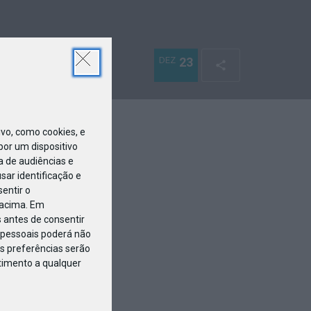
DEZ
23
o, como cookies, e
or um dispositivo
a de audiências e
ar identificação e
entir o
 acima. Em
 antes de consentir
pessoais poderá não
s preferências serão
ntimento a qualquer