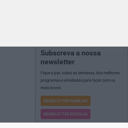
Subscreva a nossa
newsletter
Fique a par, todas as semanas, dos melhores
programas e atividades para fazer com os
mais novos
NEWSLETTER FAMÍLIAS
NEWSLETTER ESCOLAS