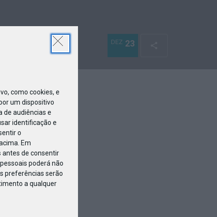
DEZ
23
o, como cookies, e
or um dispositivo
a de audiências e
ar identificação e
entir o
 acima. Em
 antes de consentir
pessoais poderá não
s preferências serão
ntimento a qualquer