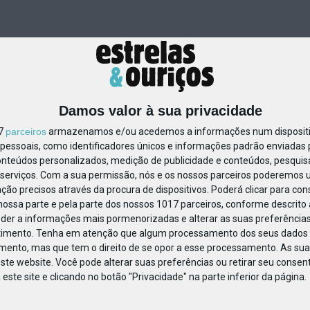
Damos valor à sua privacidade
17
parceiros
armazenamos e/ou acedemos a informações num dispositiv
essoais, como identificadores únicos e informações padrão enviadas p
70915118890744
onteúdos personalizados, medição de publicidade e conteúdos, pesquis
serviços.
Com a sua permissão, nós e os nossos parceiros poderemos us
ção precisos através da procura de dispositivos. Poderá clicar para cons
ossa parte e pela parte dos nossos 1017 parceiros, conforme descrito
eder a informações mais pormenorizadas e alterar as suas preferências
timento.
Tenha em atenção que algum processamento dos seus dados 
imento, mas que tem o direito de se opor a esse processamento. As sua
ste website. Você pode alterar suas preferências ou retirar seu conse
ste site e clicando no botão "Privacidade" na parte inferior da página.