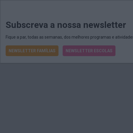
MENU
MAIL
JORNAIS
Revista E&O
Passe
arrow_drop_down
Subscreva a nossa newsletter
Fique a par, todas as semanas, dos melhores programas e atividad
NEWSLETTER FAMÍLIAS
NEWSLETTER ESCOLAS