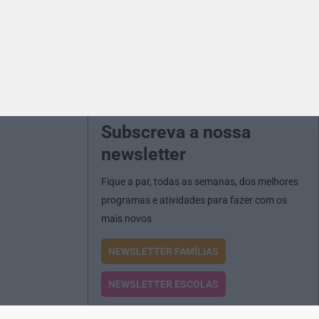
Subscreva a nossa
newsletter
Fique a par, todas as semanas, dos melhores
programas e atividades para fazer com os
mais novos
NEWSLETTER FAMÍLIAS
NEWSLETTER ESCOLAS