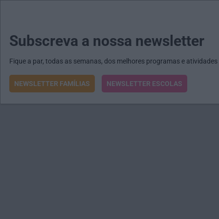
MENU
MAIL
JORNAIS
Revista E&O
Passe
arrow_drop_down
Subscreva a nossa newsletter
Fique a par, todas as semanas, dos melhores programas e atividades
NEWSLETTER FAMÍLIAS
NEWSLETTER ESCOLAS