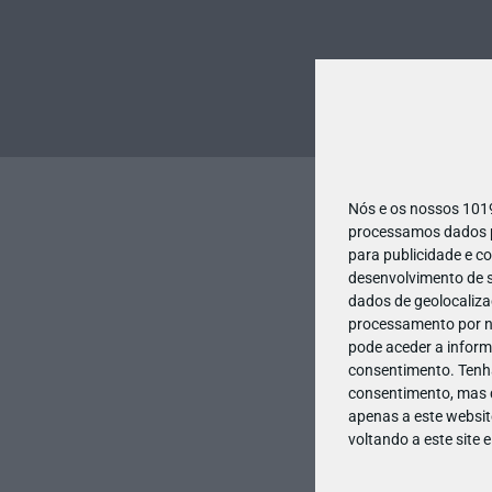
Nós e os nossos 10
processamos dados pe
para publicidade e c
desenvolvimento de s
dados de geolocalizaç
processamento por no
pode aceder a inform
consentimento.
Tenh
consentimento, mas q
apenas a este websit
voltando a este site 