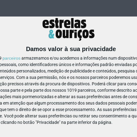
Damos valor à sua privacidade
19
parceiros
armazenamos e/ou acedemos a informações num dispositivo,
ssoais, como identificadores únicos e informações padrão enviadas po
708682122177453
onteúdos personalizados, medição de publicidade e conteúdos, pesquisa 
erviços.
Com a sua permissão, nós e os nossos parceiros poderemos usar
ão precisos através da procura de dispositivos. Poderá clicar para conse
ssa parte e pela parte dos nossos 1019 parceiros, conforme descrito ac
ações mais pormenorizadas e alterar as suas preferências antes de cons
a em atenção que algum processamento dos seus dados pessoais poderá
ue tem o direito de se opor a esse processamento. As suas preferências
e. Você pode alterar suas preferências ou retirar seu consentimento a 
e clicando no botão "Privacidade" na parte inferior da página.