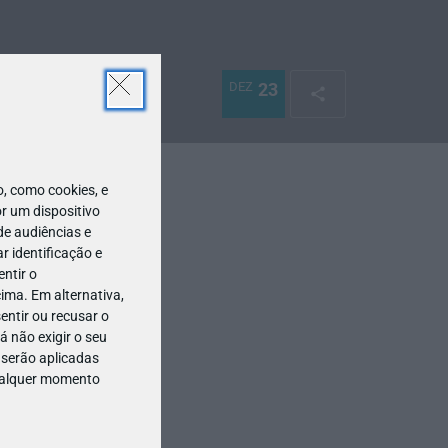
DEZ
23
 como cookies, e
r um dispositivo
de audiências e
 identificação e
ntir o
ima. Em alternativa,
entir ou recusar o
 não exigir o seu
 serão aplicadas
qualquer momento