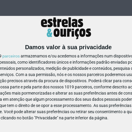
Damos valor à sua privacidade
19
parceiros
armazenamos e/ou acedemos a informações num dispositivo,
ssoais, como identificadores únicos e informações padrão enviadas po
707501918603949
onteúdos personalizados, medição de publicidade e conteúdos, pesquisa 
erviços.
Com a sua permissão, nós e os nossos parceiros poderemos usar
ão precisos através da procura de dispositivos. Poderá clicar para conse
ssa parte e pela parte dos nossos 1019 parceiros, conforme descrito ac
ações mais pormenorizadas e alterar as suas preferências antes de cons
a em atenção que algum processamento dos seus dados pessoais poderá
ue tem o direito de se opor a esse processamento. As suas preferências
e. Você pode alterar suas preferências ou retirar seu consentimento a 
e clicando no botão "Privacidade" na parte inferior da página.