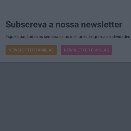
MENU
MAIL
JORNAIS
Revista E&O
Passe
arrow_drop_down
Subscreva a nossa newsletter
Fique a par, todas as semanas, dos melhores programas e atividades
NEWSLETTER FAMÍLIAS
NEWSLETTER ESCOLAS