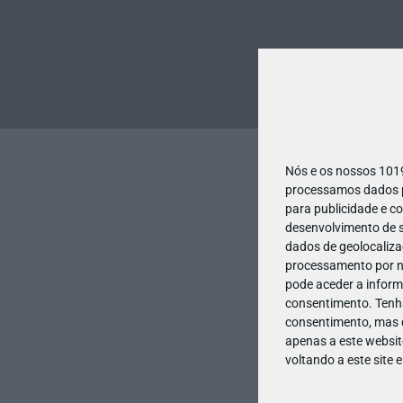
Nós e os nossos 10
processamos dados pe
para publicidade e c
desenvolvimento de s
dados de geolocalizaç
processamento por no
pode aceder a inform
consentimento.
Tenh
consentimento, mas q
apenas a este websit
voltando a este site 