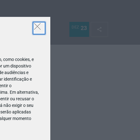
DEZ
23
 como cookies, e
r um dispositivo
de audiências e
 identificação e
ntir o
ima. Em alternativa,
entir ou recusar o
 não exigir o seu
 serão aplicadas
qualquer momento